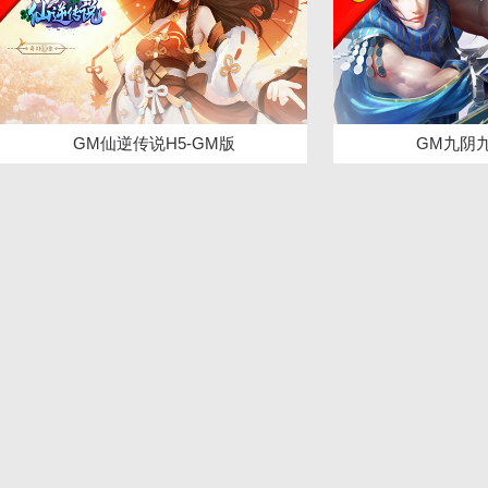
开始游戏
官网
礼包
官网
礼包
新手福利领取10万元宝
专区新手福利领取10
GM仙逆传说H5-GM版
GM九阴九