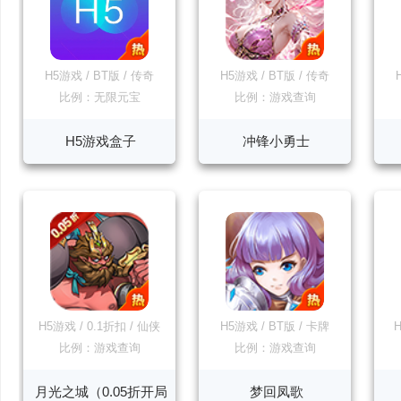
H5游戏
/
BT版
/
传奇
H5游戏
/
BT版
/
传奇
比例：无限元宝
比例：游戏查询
H5游戏盒子
冲锋小勇士
H5游戏
/
0.1折扣
/
仙侠
H5游戏
/
BT版
/
卡牌
比例：游戏查询
比例：游戏查询
月光之城（0.05折开局
梦回凤歌