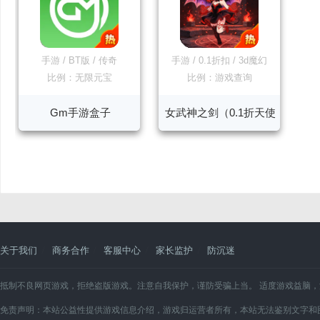
手游
/
BT版
/
传奇
手游
/
0.1折扣
/
3d魔幻
比例：无限元宝
比例：游戏查询
Gm手游盒子
女武神之剑（0.1折天使
之剑）
关于我们
商务合作
客服中心
家长监护
防沉迷
抵制不良网页游戏，拒绝盗版游戏。注意自我保护，谨防受骗上当。 适度游戏益脑
免责声明：本站公益性提供游戏信息介绍，游戏归运营者所有，本站无法鉴别文字和